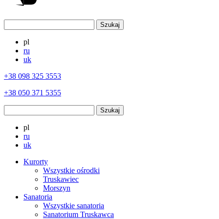
pl
ru
uk
+38 098 325 3553
+38 050 371 5355
pl
ru
uk
Kurorty
Wszystkie ośrodki
Truskawiec
Morszyn
Sanatoria
Wszystkie sanatoria
Sanatorium Truskawca