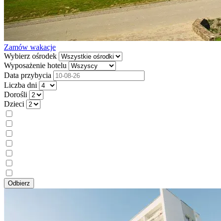
Zamów wakacje
Wybierz ośrodek
Wyposażenie hotelu
Data przybycia
Liczba dni
Dorośli
Dzieci
Leczenie
Odżywianie
Bez jedzenia
Śniadanie
Dwa razy
Trzy dziennie
Bufet