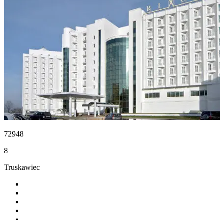
72948
8
Truskawiec