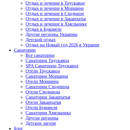
Отдых и лечение в Трускавце
Отдых и лечение в Моршине
Отдых и лечение в Сходнице
Отдых и лечение в Закарпатье
Отдых и лечение в Хмельнике
Отдых в Буковеле
Другие регионы Украины
Детский отдых
Отдых на Новый год 2026 в Украине
Санатории
Все санатории
Санатории Трускавца
SPA Санатории Трускавца
Отели Трускавца
Санатории Моршина
Отели Моршина
Санатории Сходницы
Отели Сходницы
Санатории Закарпатья
Отели Закарпатья
Отели Буковеля
Санатории Хмельника
Другие регионы
Детские лагеря
Блог