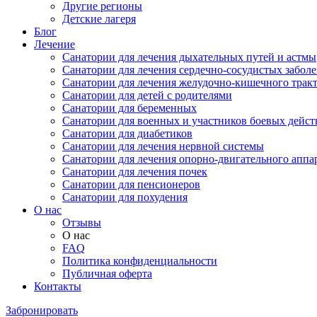
Другие регионы
Детские лагеря
Блог
Лечение
Санатории для лечения дыхательных путей и астмы
Санатории для лечения сердечно-сосудистых забол
Санатории для лечения желудочно-кишечного трак
Санатории для детей с родителями
Санатории для беременных
Санатории для военных и участников боевых дейс
Санатории для диабетиков
Санатории для лечения нервной системы
Санатории для лечения опорно-двигательного аппа
Санатории для лечения почек
Санатории для пенсионеров
Санатории для похудения
О нас
Отзывы
О нас
FAQ
Политика конфиденциальности
Публичная оферта
Контакты
Забронировать