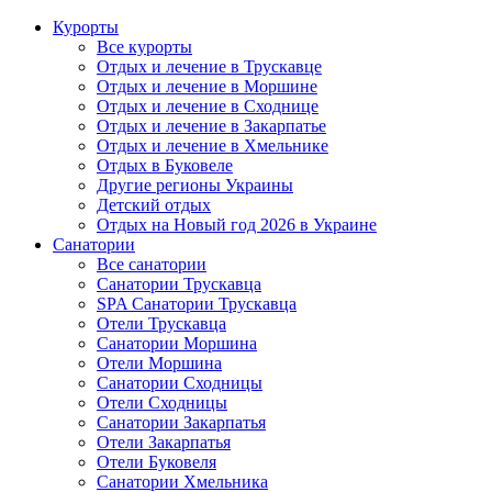
Курорты
Все курорты
Отдых и лечение в Трускавце
Отдых и лечение в Моршине
Отдых и лечение в Сходнице
Отдых и лечение в Закарпатье
Отдых и лечение в Хмельнике
Отдых в Буковеле
Другие регионы Украины
Детский отдых
Отдых на Новый год 2026 в Украине
Санатории
Все санатории
Санатории Трускавца
SPA Санатории Трускавца
Отели Трускавца
Санатории Моршина
Отели Моршина
Санатории Сходницы
Отели Сходницы
Санатории Закарпатья
Отели Закарпатья
Отели Буковеля
Санатории Хмельника