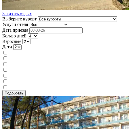
Заказать отдых
Выберите курорт
Услуги отеля
Дата приезда
Кол-во дней
Взрослые
Дети
Лечение
Питание
Без питания
Завтрак
Двухразовое
Трехразовое
Шведский стол