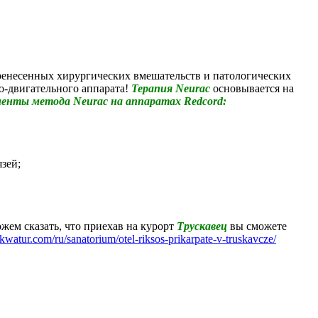
ренесенных хирургических вмешательств и патологических
о-двигательного аппарата!
Терапия Neurac
основывается на
енты метода Neurac на аппаратах Redcord:
зей;
ем сказать, что приехав на курорт
Трускавец
вы сможете
/akwatur.com/ru/sanatorium/otel-riksos-prikarpate-v-truskavcze/