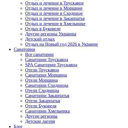
Отдых и лечение в Трускавце
Отдых и лечение в Моршине
Отдых и лечение в Сходнице
Отдых и лечение в Закарпатье
Отдых и лечение в Хмельнике
Отдых в Буковеле
Другие регионы Украины
Детский отдых
Отдых на Новый год 2026 в Украине
Санатории
Все санатории
Санатории Трускавца
SPA Санатории Трускавца
Отели Трускавца
Санатории Моршина
Отели Моршина
Санатории Сходницы
Отели Сходницы
Санатории Закарпатья
Отели Закарпатья
Отели Буковеля
Санатории Хмельника
Другие регионы
Детские лагеря
Блог