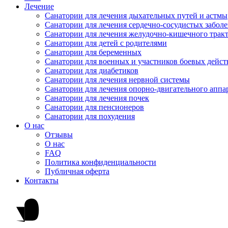
Лечение
Санатории для лечения дыхательных путей и астмы
Санатории для лечения сердечно-сосудистых забол
Санатории для лечения желудочно-кишечного трак
Санатории для детей с родителями
Санатории для беременных
Санатории для военных и участников боевых дейс
Санатории для диабетиков
Санатории для лечения нервной системы
Санатории для лечения опорно-двигательного аппа
Санатории для лечения почек
Санатории для пенсионеров
Санатории для похудения
О нас
Отзывы
О нас
FAQ
Политика конфиденциальности
Публичная оферта
Контакты