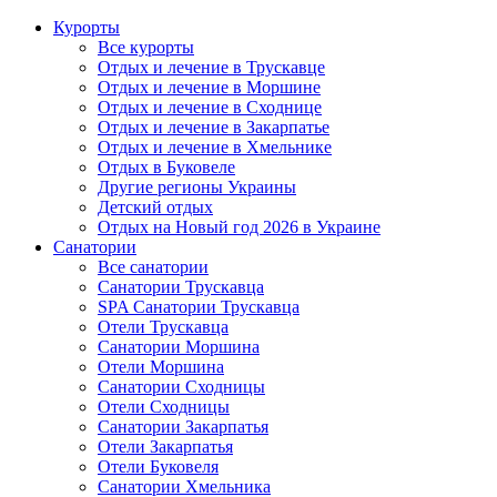
Курорты
Все курорты
Отдых и лечение в Трускавце
Отдых и лечение в Моршине
Отдых и лечение в Сходнице
Отдых и лечение в Закарпатье
Отдых и лечение в Хмельнике
Отдых в Буковеле
Другие регионы Украины
Детский отдых
Отдых на Новый год 2026 в Украине
Санатории
Все санатории
Санатории Трускавца
SPA Санатории Трускавца
Отели Трускавца
Санатории Моршина
Отели Моршина
Санатории Сходницы
Отели Сходницы
Санатории Закарпатья
Отели Закарпатья
Отели Буковеля
Санатории Хмельника