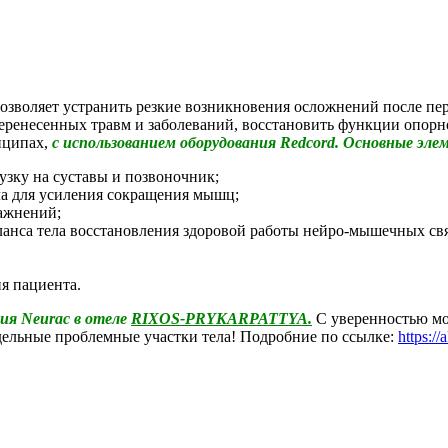
озволяет устранить резкие возникновения осложнений после пе
еренесенных травм и заболеваний, восстановить функции опорн
нципах,
с использованием оборудования Redcord.
Основные элем
зку на суставы и позвоночник;
ла для усиления сокращения мышц;
ажнений;
ланса тела восстановления здоровой работы нейро-мышечных свя
я пациента.
ия Neurac в отеле
RIXOS-PRYKARPATTYA.
С уверенностью мож
тдельные проблемные участки тела! Подробние по ссылке:
https:/