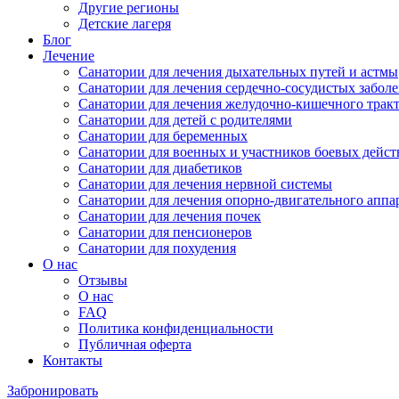
Другие регионы
Детские лагеря
Блог
Лечение
Санатории для лечения дыхательных путей и астмы
Санатории для лечения сердечно-сосудистых забол
Санатории для лечения желудочно-кишечного трак
Санатории для детей с родителями
Санатории для беременных
Санатории для военных и участников боевых дейс
Санатории для диабетиков
Санатории для лечения нервной системы
Санатории для лечения опорно-двигательного аппа
Санатории для лечения почек
Санатории для пенсионеров
Санатории для похудения
О нас
Отзывы
О нас
FAQ
Политика конфиденциальности
Публичная оферта
Контакты
Забронировать