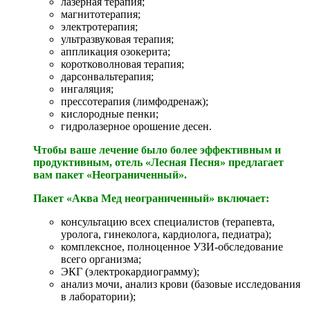
лазерная терапия;
магнитотерапия;
электротерапия;
ультразвуковая терапия;
аппликация озокерита;
коротковолновая терапия;
дарсонвальтерапия;
ингаляция;
прессотерапия (лимфодренаж);
кислородные пенки;
гидролазерное орошение десен.
Чтобы ваше лечение было более эффективным и
продуктивным, отель «Лесная Песня» предлагает
вам пакет «Неограниченный».
Пакет «Аква Мед неограниченный» включает:
консультацию всех специалистов (терапевта,
уролога, гинеколога, кардиолога, педиатра);
комплексное, полноценное УЗИ-обследование
всего организма;
ЭКГ (электрокардиограмму);
анализ мочи, анализ крови (базовые исследования
в лаборатории);