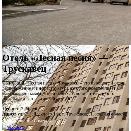
Отель «Лесная песня» —
Трускавец
Санаторий «Лесная песня» Трускавец – это курортный отель,
расположение и инфраструктура которого обеспечивает
максимально комфортный отдых. Условия отеля просто
идеальны для отдыха всей семьей…
Цена:
от
2260
грн
Адрес:
ул. Сагайдачного 14а, г. Трускавец, Львовская область
Бронирование номеров: