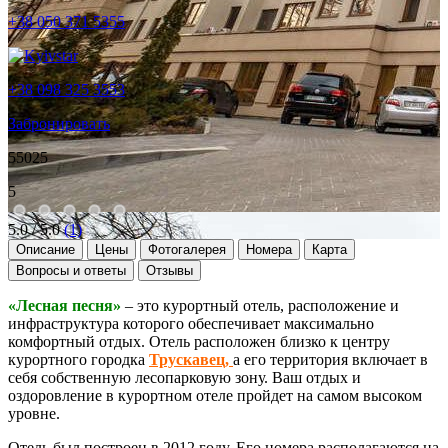
+38 050 371 5355
+38 098 325 3553
Забронировать
55025
5
5.0 / 5.0
(1)
Описание
Цены
Фотогалерея
Номера
Карта
Вопросы и ответы
Отзывы
«Лесная песня»
– это курортный отель, расположение и
инфраструктура которого обеспечивает максимально
комфортный отдых. Отель расположен близко к центру
курортного городка
Трускавец,
а его территория включает в
себя собственную лесопарковую зону. Ваш отдых и
оздоровление в курортном отеле пройдет на самом высоком
уровне.
Отель был построен в 2012 году.
Его номера располагаются на