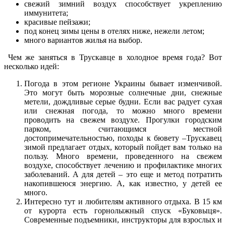
свежий зимний воздух способствует укреплению
иммунитета;
красивые пейзажи;
под конец зимы цены в отелях ниже, нежели летом;
много вариантов жилья на выбор.
Чем же заняться в Трускавце в холодное время года? Вот
несколько идей:
Погода в этом регионе Украины бывает изменчивой.
Это могут быть морозные солнечные дни, снежные
метели, дождливые серые будни. Если вас радует сухая
или снежная погода, то можно много времени
проводить на свежем воздухе. Прогулки городским
парком, считающимся местной
достопримечательностью, походы к бювету –Трускавец
зимой предлагает отдых, который пойдет вам только на
пользу. Много времени, проведенного на свежем
воздухе, способствует лечению и профилактике многих
заболеваний. А для детей – это еще и метод потратить
накопившеюся энергию. А, как известно, у детей ее
много.
Интересно тут и любителям активного отдыха. В 15 км
от курорта есть горнолыжный спуск «Буковыця».
Современные подъемники, инструкторы для взрослых и