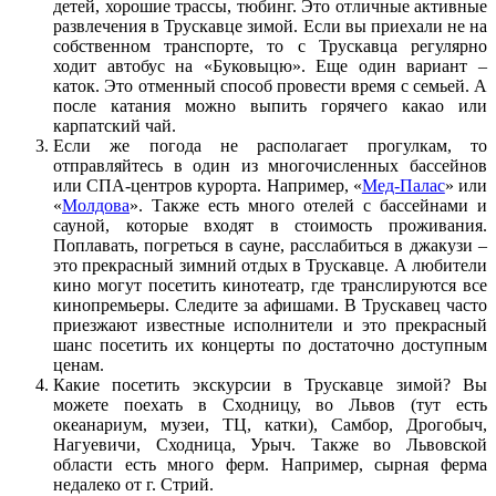
детей, хорошие трассы, тюбинг. Это отличные активные
развлечения в Трускавце зимой. Если вы приехали не на
собственном транспорте, то с Трускавца регулярно
ходит автобус на «Буковыцю». Еще один вариант –
каток. Это отменный способ провести время с семьей. А
после катания можно выпить горячего какао или
карпатский чай.
Если же погода не располагает прогулкам, то
отправляйтесь в один из многочисленных бассейнов
или СПА-центров курорта. Например, «
Мед-Палас
» или
«
Молдова
». Также есть много отелей с бассейнами и
сауной, которые входят в стоимость проживания.
Поплавать, погреться в сауне, расслабиться в джакузи –
это прекрасный зимний отдых в Трускавце. А любители
кино могут посетить кинотеатр, где транслируются все
кинопремьеры. Следите за афишами. В Трускавец часто
приезжают известные исполнители и это прекрасный
шанс посетить их концерты по достаточно доступным
ценам.
Какие посетить экскурсии в Трускавце зимой? Вы
можете поехать в Сходницу, во Львов (тут есть
океанариум, музеи, ТЦ, катки), Самбор, Дрогобыч,
Нагуевичи, Сходница, Урыч. Также во Львовской
области есть много ферм. Например, сырная ферма
недалеко от г. Стрий.