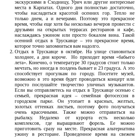
экскурсиями в Сходницу, Урич или другие интересные
места в Карпатах. Одного дня полностью достаточно,
чтобы насладиться красотой осенних гор. Тепло не
только днем, а и вечерами. Поэтому это прекрасное
время, чтобы еще хотя бы несколько вечеров провести с
друзьями на открытых террасах ресторанов и кафе,
наслаждаясь ужином или просто бокалом вина. Такой
осенний отдых в Трускавце – это прекрасное время,
которое точно запомниться вам надолго.
Отдых в Трускавце в октябре. На улице становиться
холоднее, а дни короче. Но приходит время «бабьего
лета». Конечно, о температуре 30 градусов стоит только
мечтать, но иногда в полдень бывает и 23 градуса. А это
способствует прогулкам по городу. Посетите музей,
возможно в это время будет проводиться концерт или
просто послушайте творчество уличных музыкантов.
Если вы отправляетесь на отдых в Трускавце осенью с
семьей, прекрасная идея – семейная фотосессия в
городском парке. Он утопает в красных, желтых,
золотых оттенках листьев, поэтому фото получаться
очень красочными. Также можно отправиться на
рыбалку. Недалеко от курорта есть несколько
комплексов, где выращивают форель. Ее можно
приготовить сразу на месте. Прекрасная альтернатива
ужину в ресторане. Проведенное время на свежем