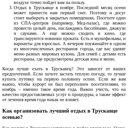
воздухе точно пойдет вам на пользу.
Отдых в Трускавце в ноябре. Последний месяц осени
может принести нам первый снег. Поэтому и досуг
стоит выбирать в закрытых помещениях. Посетите один
из СПА-центров (например, Мед-палас), где можно
провести целый день, наслаждаясь бассейнами, джакузи
и саунами. А еще можно сходить в кино, где
транслируются новинки проката. Есть и мультфильмы, и
варианты для взрослых. А вечером поужинайте в одном
из многочисленных ресторанов города, где вас удивят
меню разных мировых кухонь. Для семей с детьми есть
рестораны, где предусмотрена детская зона и меню.
Когда лучше ехать в Трускавец? Это зависит от ваших
предпочтений. Если хотите застать теплую погоду, то лучше
купить путевку на первую половину осени. Если же вам
важно, чтобы курорт не был переполнен посетителями, то
ноябрь – именно такое время года. Важно учесть, что на
качество предоставляемых услуг и процедуры, а также эффект
от лечения время года никак не влияет.
Как организовать лучший отдых в Трускавце
осенью?