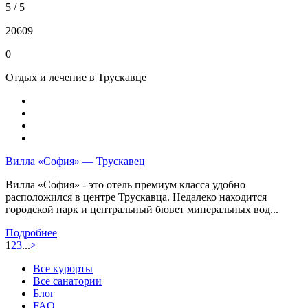
5 / 5
20609
0
Отдых и лечение в Трускавце
Вилла «София» — Трускавец
Вилла «София» - это отель премиум класса удобно
расположился в центре Трускавца. Недалеко находится
городской парк и центральный бювет минеральных вод...
Подробнее
1
2
3
...
>
Все курорты
Все санатории
Блог
FAQ