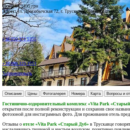
Цена:
от
1495
грн
Адрес:
ул. Дрогобычская 72, г. Трускавец, Львовская область
Бронирование номеров:
+38 050 371 5355
+38 098 325 3553
Забронировать
4801
Описание
Цены
Фотогалерея
Номера
Карта
Вопросы и о
Гостинично-оздоровительный комплекс «Vita Park «Старый
открытия после полной реконструкции и сохранив свое назван
фотозоной
для инстаграмных фото. Для
проживания
отель пре
Отзывы о
отеле «Vita Park «Старый Дуб»
в Трускавце
говорят
насладившись тишиной и чистым воздухом, позитивно повлия