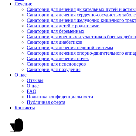
Лечение
Санатории для лечения дыхательных путей и астмы
Санатории для лечения сердечно-сосудистых забол
Санатории для лечения желудочно-кишечного трак
Санатории для детей с родителями
Санатории для беременных
Санатории для военных и участников боевых дейс
Санатории для диабетиков
Санатории для лечения нервной системы
Санатории для лечения опорно-двигательного аппа
Санатории для лечения почек
Санатории для пенсионеров
Санатории для похудения
О нас
Отзывы
О нас
FAQ
Политика конфиденциальности
Публичная оферта
Контакты