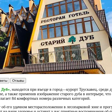
тветы
Отзывы
 Дуб»
,
находится
при въезде в
город
—
курорт
Трускавец, среди д
ие, а также применив
изображение старого дуба в интерьере, что
длагает 84 комфортных номера различных категорий.
 об его удачном месторасположении в лесопарковой зоне и прог
ет на ваше
здоровье
и оставит у вас приятные воспоминания об о