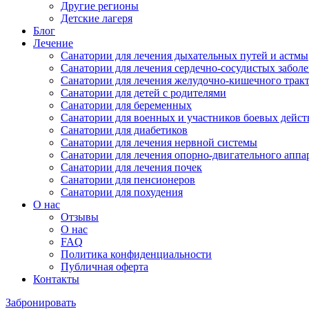
Другие регионы
Детские лагеря
Блог
Лечение
Санатории для лечения дыхательных путей и астмы
Санатории для лечения сердечно-сосудистых забол
Санатории для лечения желудочно-кишечного трак
Санатории для детей с родителями
Санатории для беременных
Санатории для военных и участников боевых дейс
Санатории для диабетиков
Санатории для лечения нервной системы
Санатории для лечения опорно-двигательного аппа
Санатории для лечения почек
Санатории для пенсионеров
Санатории для похудения
О нас
Отзывы
О нас
FAQ
Политика конфиденциальности
Публичная оферта
Контакты
Забронировать