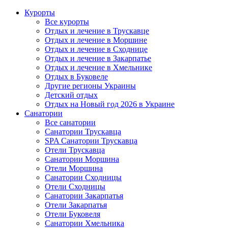
Курорты
Все курорты
Отдых и лечение в Трускавце
Отдых и лечение в Моршине
Отдых и лечение в Сходнице
Отдых и лечение в Закарпатье
Отдых и лечение в Хмельнике
Отдых в Буковеле
Другие регионы Украины
Детский отдых
Отдых на Новый год 2026 в Украине
Санатории
Все санатории
Санатории Трускавца
SPA Санатории Трускавца
Отели Трускавца
Санатории Моршина
Отели Моршина
Санатории Сходницы
Отели Сходницы
Санатории Закарпатья
Отели Закарпатья
Отели Буковеля
Санатории Хмельника