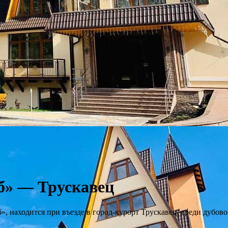
б» — Трускавец
, находится при въезде в город-курорт Трускавец, среди дубово