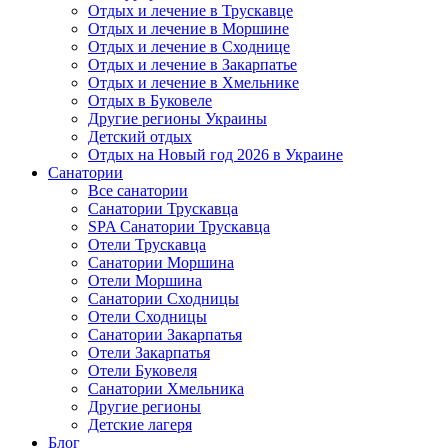
Отдых и лечение в Трускавце
Отдых и лечение в Моршине
Отдых и лечение в Сходнице
Отдых и лечение в Закарпатье
Отдых и лечение в Хмельнике
Отдых в Буковеле
Другие регионы Украины
Детский отдых
Отдых на Новый год 2026 в Украине
Санатории
Все санатории
Санатории Трускавца
SPA Санатории Трускавца
Отели Трускавца
Санатории Моршина
Отели Моршина
Санатории Сходницы
Отели Сходницы
Санатории Закарпатья
Отели Закарпатья
Отели Буковеля
Санатории Хмельника
Другие регионы
Детские лагеря
Блог