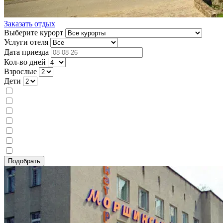
Заказать отдых
Выберите курорт
Услуги отеля
Дата приезда
Кол-во дней
Взрослые
Дети
Лечение
Питание
Без питания
Завтрак
Двухразовое
Трехразовое
Шведский стол