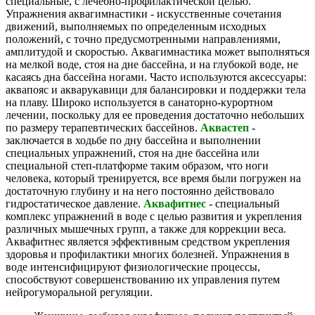
специальные, с лечебно-профилактической целью.
Упражнения аквагимнастики - искусственные сочетания
движений, выполняемых по определенным исходных
положений, с точно предусмотренными направлениями,
амплитудой и скоростью. Аквагимнастика может выполняться
на мелкой воде, стоя на дне бассейна, и на глубокой воде, не
касаясь дна бассейна ногами. Часто используются аксессуары:
аквапояс и акварукавици для балансировки и поддержки тела
на плаву. Широко используется в санаторно-курортном
лечении, поскольку для ее проведения достаточно небольших
по размеру терапевтических бассейнов.
Аквастеп
-
заключается в ходьбе по дну бассейна и выполнении
специальных упражнений, стоя на дне бассейна или
специальной степ-платформе таким образом, что ноги
человека, который тренируется, все время были погружен на
достаточную глубину и на него постоянно действовало
гидростатическое давление.
Аквафитне
с
- специальный
комплекс упражнений в воде с целью развития и укрепления
различных мышечных групп, а также для коррекции веса.
Аквафитнес является эффективным средством укрепления
здоровья и профилактики многих болезней. Упражнения в
воде интенсифицируют физиологические процессы,
способствуют совершенствованию их управления путем
нейрогуморальной регуляции.