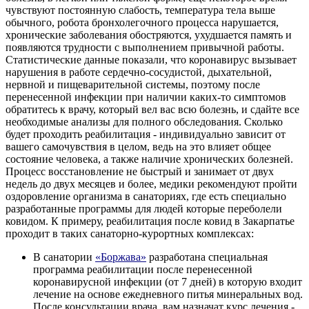
чувствуют постоянную слабость, температура тела выше
обычного, робота
бронхолегочного
процесса нарушается,
хронические заболевания обостряются, ухудшается память и
появляются трудности с выполнением привычной работы.
Статистические данные показали
,
что
коронавирус
вызывает
нарушения в работе
сердечно-сосудистой
, дыхательной,
нервной и пищеварительной системы, поэтому после
перенесенной инфекции
при наличии каких-то симптомов
обратитесь к
врачу,
который вел вас всю болезнь, и сдайте все
необходимые
анализы
для полного обследования.
Сколько
будет проходить
реабилитация
-
индивидуально
зависит от
вашего самочувствия в целом, ведь на это влияет общее
состояние человека, а также наличие хронических болезней.
Процесс восстановление не быстрый
и
занимает от двух
недель до двух месяцев и более, медики
рекомендуют
пройти
оздоровление организма в санаториях, где есть специально
разработанные программы для людей которые переболели
ковидом.
К примеру,
реабилитация после ковид в Закарпатье
проходит в таких
санаторно-курортных
комплексах:
В санатории
«Боржава»
разработана специальная
программа реабилитации после перенесенной
коронавирусной инфекции (от 7 дней) в которую входит
лечение на основе ежедневного питья минеральных вод.
После консультации врача, вам назначат курс лечения -