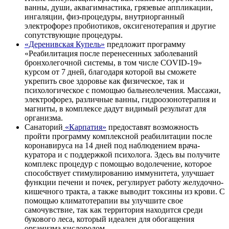
ванны, души, аквагимнастика, грязевые аппликации,
ингаляции, физ-процедуры, внутриорганный
электрофорез пробиотиков, оксигенотерапия и другие
сопутствующие процедуры.
«Деренивская Купель»
предложит программу
«
Реабилитация после перенесенных заболеваний
бронхолегочной системы, в том числе COVID-19»
курсом от 7 дней, благодаря которой вы сможете
укрепить свое здоровье как физическое, так и
психологическое с помощью бальнеолечения. Массажи,
электрофорез, различные ванны, гидроозонотерапия и
магниты, в комплексе дадут видимый результат для
организма.
Санаторий
«Карпатия»
предоставят возможность
пройти программу комплексной реабилитации после
коронавируса на 14 дней под наблюдением врача-
куратора и с поддержкой психолога. Здесь вы получите
комплекс процедур с помощью водолечение, которое
способствует стимулированию иммунитета, улучшает
функции печени и почек, регулирует работу желудочно-
кишечного тракта, а также выводит токсины из
крови
. С
помощью климатотерапии вы улучшите свое
самочувствие, так как территория находится среди
букового леса, который идеален для обогащения
организма кислородом.