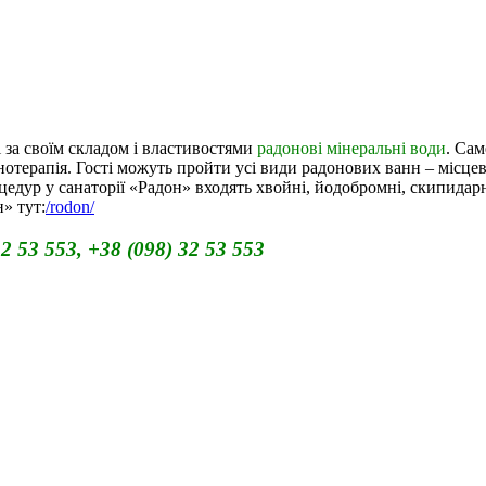
за своїм складом і властивостями
радонові мінеральні води
. Сам
терапія. Гості можуть пройти усі види радонових ванн – місцеві в
цедур у санаторії «Радон» входять хвойні, йодобромні, скипидарн
» тут:
/rodon/
 53 553, +38 (098) 32 53 553