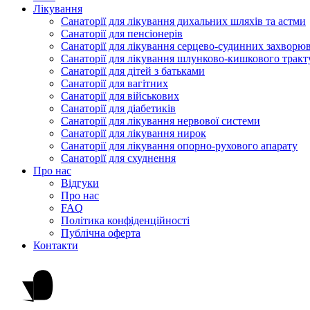
Лікування
Санаторії для лікування дихальних шляхів та астми
Санаторії для пенсіонерів
Санаторії для лікування серцево-судинних захворю
Санаторії для лікування шлунково-кишкового тракт
Санаторії для дітей з батьками
Санаторії для вагітних
Санаторії для військових
Санаторії для діабетиків
Санаторії для лікування нервової системи
Санаторії для лікування нирок
Санаторії для лікування опорно-рухового апарату
Санаторії для схуднення
Про нас
Відгуки
Про нас
FAQ
Політика конфіденційності
Публічна оферта
Контакти