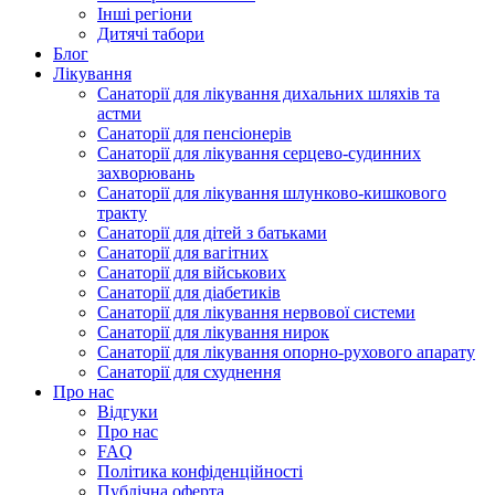
Інші регіони
Дитячі табори
Блог
Лікування
Санаторії для лікування дихальних шляхів та
астми
Санаторії для пенсіонерів
Санаторії для лікування серцево-судинних
захворювань
Санаторії для лікування шлунково-кишкового
тракту
Санаторії для дітей з батьками
Санаторії для вагітних
Санаторії для військових
Санаторії для діабетиків
Санаторії для лікування нервової системи
Санаторії для лікування нирок
Санаторії для лікування опорно-рухового апарату
Санаторії для схуднення
Про нас
Відгуки
Про нас
FAQ
Політика конфіденційності
Публічна оферта