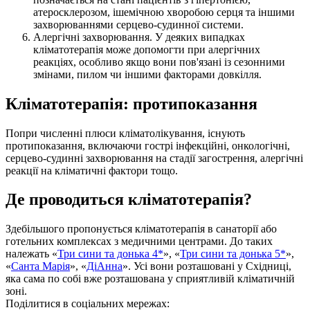
атеросклерозом, ішемічною хворобою серця та іншими
захворюваннями серцево-судинної системи.
Алергічні захворювання. У деяких випадках
кліматотерапія може допомогти при алергічних
реакціях, особливо якщо вони пов'язані із сезонними
змінами, пилом чи іншими факторами довкілля.
Кліматотерапія: протипоказання
Попри численні плюси кліматолікування, існують
протипоказання, включаючи гострі інфекційні, онкологічні,
серцево-судинні захворювання на стадії загострення, алергічні
реакції на кліматичні фактори тощо.
Де проводиться кліматотерапія?
Здебільшого пропонується кліматотерапія в санаторії або
готельних комплексах з медичними центрами. До таких
належать «
Три сини та донька 4*
», «
Три сини та донька 5*
»,
«
Санта Марія
», «
ДіАнна
». Усі вони розташовані у Східниці,
яка сама по собі вже розташована у сприятливій кліматичній
зоні.
Поділитися в соціальних мережах: