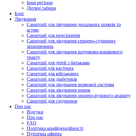
Інші регіони
Дитячі табори
Блог
Лікування
Санаторії для лікування дихальних шляхів та
астми
Санаторії для пенсіонерів
Санаторії для лікування серцево-судинних
захворювань
Санаторії для лікування шлунково-кишкового
тракту
Санаторії для дітей з батьками
Санаторії для вагітних
Санаторії для військових
Санаторії для діабетиків
Санаторії для лікування нервової системи
Санаторії для лікування нирок
Санаторії для лікування опорно-рухового апарату
Санаторії для схуднення
Про нас
Відгуки
Про нас
FAQ
Політика конфіденційності
Публічна оферта