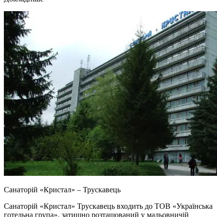
Санаторій «Кристал» – Трускавець
Санаторій «Кристал» Трускавець входить до ТОВ «Українська
готельна група», затишно розташований у мальовничій