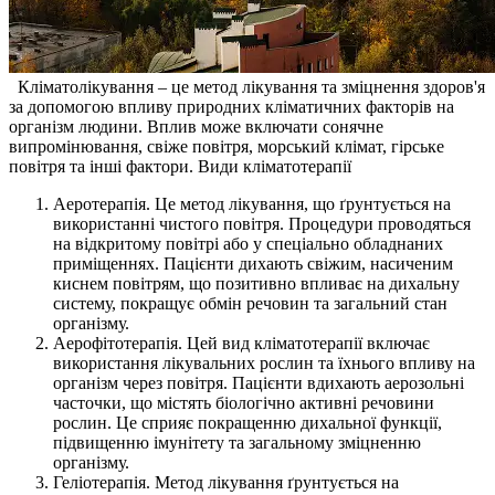
Кліматолікування – це метод лікування та зміцнення здоров'я
за допомогою впливу природних кліматичних факторів на
організм людини. Вплив може включати сонячне
випромінювання, свіже повітря, морський клімат, гірське
повітря та інші фактори. Види кліматотерапії
Аеротерапія. Це метод лікування, що ґрунтується на
використанні чистого повітря. Процедури проводяться
на відкритому повітрі або у спеціально обладнаних
приміщеннях. Пацієнти дихають свіжим, насиченим
киснем повітрям, що позитивно впливає на дихальну
систему, покращує обмін речовин та загальний стан
організму.
Аерофітотерапія. Цей вид кліматотерапії включає
використання лікувальних рослин та їхнього впливу на
організм через повітря. Пацієнти вдихають аерозольні
часточки, що містять біологічно активні речовини
рослин. Це сприяє покращенню дихальної функції,
підвищенню імунітету та загальному зміцненню
організму.
Геліотерапія. Метод лікування ґрунтується на