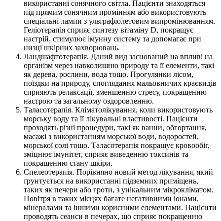
використанні сонячного світла. Пацієнти знаходяться
під прямим сонячним промінням або використовують
спеціальні лампи з ультрафіолетовим випромінюванням.
Геліотерапія сприяє синтезу вітаміну D, покращує
настрій, стимулює імунну систему та допомагає при
низці шкірних захворювань.
Ландшафтотерапія. Даний вид заснований на впливі на
організм через навколишню природу та її елементи, такі
як дерева, рослини, вода тощо. Прогулянки лісом,
поїздки на природу, споглядання мальовничих краєвидів
сприяють релаксації, зменшенню стресу, покращенню
настрою та загальному оздоровленню.
Таласотерапія. Кліматолікування, коли використовують
морську воду та її лікувальні властивості. Пацієнти
проходять різні процедури, такі як ванни, обгортання,
масажі з використанням морської води, водоростей,
морської солі тощо. Таласотерапія покращує кровообіг,
зміцнює імунітет, сприяє виведенню токсинів та
покращенню стану шкіри.
Спелеотерапія. Порівняно новий метод лікування, який
ґрунтується на використанні підземних приміщень,
таких як печери або гроти, з унікальним мікрокліматом.
Повітря в таких місцях багате негативними іонами,
мінералами та іншими корисними елементами. Пацієнти
проводять сеанси в печерах, що сприяє покращенню