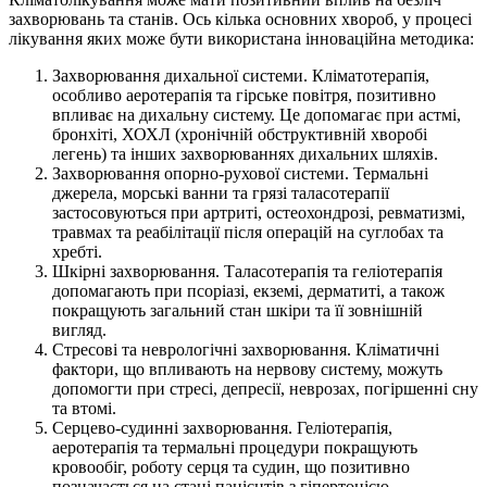
захворювань та станів. Ось кілька основних хвороб, у процесі
лікування яких може бути використана інноваційна методика:
Захворювання дихальної системи. Кліматотерапія,
особливо аеротерапія та гірське повітря, позитивно
впливає на дихальну систему. Це допомагає при астмі,
бронхіті, ХОХЛ (хронічній обструктивній хворобі
легень) та інших захворюваннях дихальних шляхів.
Захворювання опорно-рухової системи. Термальні
джерела, морські ванни та грязі таласотерапії
застосовуються при артриті, остеохондрозі, ревматизмі,
травмах та реабілітації після операцій на суглобах та
хребті.
Шкірні захворювання. Таласотерапія та геліотерапія
допомагають при псоріазі, екземі, дерматиті, а також
покращують загальний стан шкіри та її зовнішній
вигляд.
Стресові та неврологічні захворювання. Кліматичні
фактори, що впливають на нервову систему, можуть
допомогти при стресі, депресії, неврозах, погіршенні сну
та втомі.
Серцево-судинні захворювання. Геліотерапія,
аеротерапія та термальні процедури покращують
кровообіг, роботу серця та судин, що позитивно
позначається на стані пацієнтів з гіпертонією,