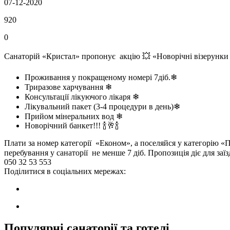
07-12-2020
920
0
Санаторій «Кристал» пропонує акцію 💥 «Новорічні візерунки 
Проживання у покращеному номері 7діб.❄
Триразове харчування ❄
Консультації лікуючого лікаря ❄
Лікувальний пакет (3-4 процедури в день)❄
Прийом мінеральних вод ❄
Новорічний банкет!!! 🍾🥂🍾
Плати за номер категорії «Економ», а поселяйся у категорію 
перебування у санаторії не менше 7 діб. Пропозиція діє для заї
050 32 53 553
Поділитися в соціальних мережах:
Популярні санаторії та готелі