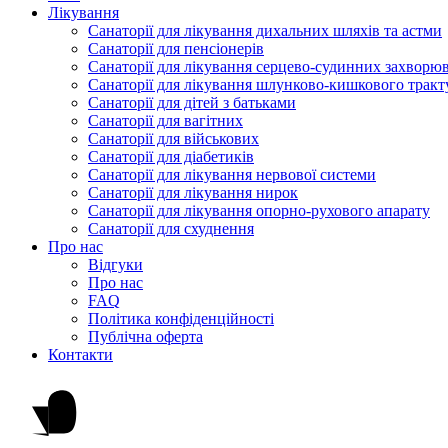
Лікування
Санаторії для лікування дихальних шляхів та астми
Санаторії для пенсіонерів
Санаторії для лікування серцево-судинних захворю
Санаторії для лікування шлунково-кишкового тракт
Санаторії для дітей з батьками
Санаторії для вагітних
Санаторії для військових
Санаторії для діабетиків
Санаторії для лікування нервової системи
Санаторії для лікування нирок
Санаторії для лікування опорно-рухового апарату
Санаторії для схуднення
Про нас
Відгуки
Про нас
FAQ
Політика конфіденційності
Публічна оферта
Контакти