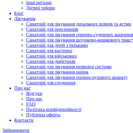
Інші регіони
Дитячі табори
Блог
Лікування
Санаторії для лікування дихальних шляхів та астми
Санаторії для пенсіонерів
Санаторії для лікування серцево-судинних захворю
Санаторії для лікування шлунково-кишкового тракт
Санаторії для дітей з батьками
Санаторії для вагітних
Санаторії для військових
Санаторії для діабетиків
Санаторії для лікування нервової системи
Санаторії для лікування нирок
Санаторії для лікування опорно-рухового апарату
Санаторії для схуднення
Про нас
Відгуки
Про нас
FAQ
Політика конфіденційності
Публічна оферта
Контакти
Забронювати