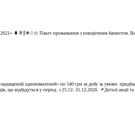
2021» 🌲🥂🍾❄☃⛄ Пакет проживання з новорічним банкетом. Варт
«Покращений однокімнатний» по 540 грн за добу за умови придба
здів, що відбудуться у період з 25.12- 31.12.2020. 📌Деталі акц