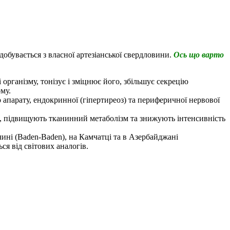
добувається з власної артезіанської свердловини.
Ось що варто
організму, тонізує і зміцнює його, збільшує секрецію
му.
апарату, ендокринної (гіпертиреоз) та периферичної нервової
, підвищують тканинний метаболізм та знижують інтенсивність
чині (Baden-Baden), на Камчатці та в Азербайджані
ся від світових аналогів.