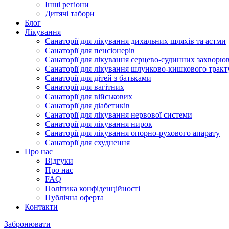
Інші регіони
Дитячі табори
Блог
Лікування
Санаторії для лікування дихальних шляхів та астми
Санаторії для пенсіонерів
Санаторії для лікування серцево-судинних захворю
Санаторії для лікування шлунково-кишкового тракт
Санаторії для дітей з батьками
Санаторії для вагітних
Санаторії для військових
Санаторії для діабетиків
Санаторії для лікування нервової системи
Санаторії для лікування нирок
Санаторії для лікування опорно-рухового апарату
Санаторії для схуднення
Про нас
Відгуки
Про нас
FAQ
Політика конфіденційності
Публічна оферта
Контакти
Забронювати