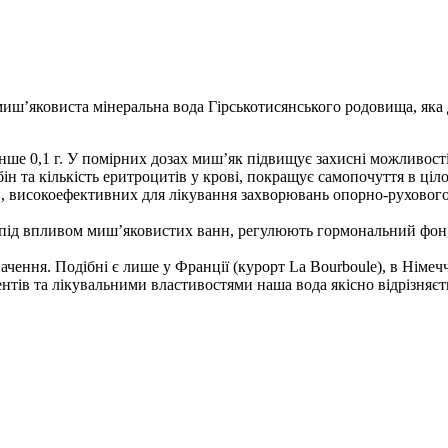
миш’яковиста мінеральна вода Гірськотисянського родовища, яка 
нше 0,1 г. У помірних дозах миш’як підвищує захисні можливості 
н та кількість еритроцитів у крові, покращує самопочуття в ціло
н, високоефективних для лікування захворювань опорно-рухового 
 під впливом миш’яковистих ванн, регулюють гормональний фон
чення. Подібні є лише у Франції (курорт La Bourboule), в Німеч
ентів та лікувальними властивостями наша вода якісно відрізняєть