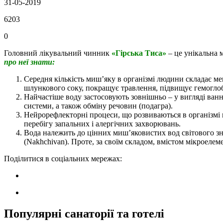
31-05-2019
6203
0
Головний лікувальний чинник
«
Гірська Тиса»
– це унікальна 
про неї знати:
Середня кількість миш’яку в організмі людини складає ме
шлункового соку, покращує травлення, підвищує гемоглобі
Найчастіше воду застосовують зовнішньо – у вигляді ван
системи, а також обміну речовин (подагра).
Нейрорефлекторні процеси, що розвиваються в організмі
перебігу запальних і алергічних захворювань.
Вода належить до цінних миш’яковистих вод світового зна
(Nakhchivan). Проте, за своїм складом, вмістом мікроелем
Поділитися в соціальних мережах:
Популярні санаторії та готелі