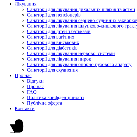
Лікування
Санаторії для лікування дихальних шляхів та астми
Санаторії для пенсіонерів
Санаторії для лікування серцево-судинних захворю
Санаторії для лікування шлунково-кишкового тракт
Санаторії для дітей з батьками
Санаторії для вагітних
Санаторії для військових
Санаторії для діабетиків
Санаторії для лікування нервової системи
Санаторії для лікування нирок
Санаторії для лікування опорно-рухового апарату
Санаторії для схуднення
Про нас
Відгуки
Про нас
FAQ
Політика конфіденційності
Публічна оферта
Контакти