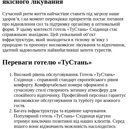
якісного лікування
Сучасний ритм життя найчастіше ставить під загрозу наше
здоров’я, і на момент переоцінки пріоритетів постає питання
про відновлення сил та підтримку організму в оптимальній
формі. У цьому контексті готель «ТуСтань» Східниця стає
справжньою знахідкою. Цей унікальний об’єкт
інфраструктури, який знаходиться в тісному зв’язку з
природою та пропонує високоякісне лікування та відпочинок,
здатний задовольнити найвибагливіші запити туристів.
Переваги готелю «ТуСтань»
Високий рівень обслуговування. Готель «ТуСтань»
Східниця – справжній стандарт європейського рівня
комфорту. Комфортабельні номери оформлені в
сучасному стилі створюють затишну атмосферу для
спокійного відпочинку. Професійний персонал гарантує
високоякісне обслуговування та турботу про кожного
гостя.
Багата інфраструктура та відмінне харчування.
Популярний готель «ТуСтань» Східниця відгуки
отримує виключно позитивні від наших клієнтів. Серед
іншого вони відзначають можливість насолодитись