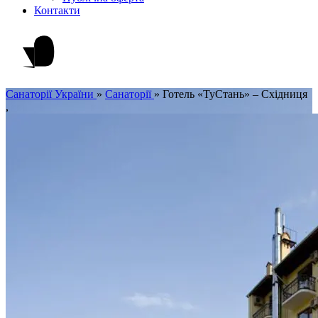
Контакти
Санаторії України
»
Санаторії
»
Готель «ТуСтань» – Східниця
,