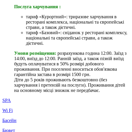
Послуга харчування :
тариф «Курортний»: триразове харчування в
ресторані комплекса, національні та європейські
страви, а також дієтичні.
тариф «Базовий»: сніданок у ресторані комплексу,
національні та європейські страви, а також
дієтичні.
Умови розміщення:
розрахункова година 12:00. Заїзд з
14:00, виїзд до 12:00. Ранній заїзд, а також пізній виїзд
будуть оплачуватися в 50% розмірі добового
проживання. При поселенні вноситься обов'язкова
гарантійна застава в розмірі 1500 грн.
Діти до 5 років проживають безкоштовно (без
харчування і претензій на послуги). Проживання дітей
на основному місці знижок не передбачає.
SPA
Wi Fi
Басейн
Бювет