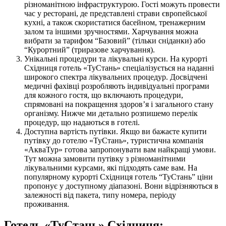
різноманітною інфраструктурою. Гості можуть провести
час у ресторані, де представлені страви європейської
кухні, а також скористатися басейном, тренажерним
залом та іншими зручностями. Харчування можна
вибрати за тарифом “Базовий” (тільки сніданки) або
“Курортний” (триразове харчування).
Унікальні процедури та лікувальні курси. На курорті
Східниця готель «ТуСтань» спеціалізується на наданні
широкого спектра лікувальних процедур. Досвідчені
медичні фахівці розробляють індивідуальні програми
для кожного гостя, що включають процедури,
спрямовані на покращення здоров’я і загального стану
організму. Нижче ми детально розпишемо перелік
процедур, що надаються в готелі.
Доступна вартість путівки. Якщо ви бажаєте купити
путівку до готелю «ТуСтань», туристична компанія
«АкваТур» готова запропонувати вам найкращі умови.
Тут можна замовити путівку з різноманітними
лікувальними курсами, які підходять саме вам. На
популярному курорті Східниця готель “ТуСтань” ціни
пропонує у доступному діапазоні. Вони відрізняються в
залежності від пакета, типу номера, періоду
проживання.
Готель «ТуСтань» Східниця: