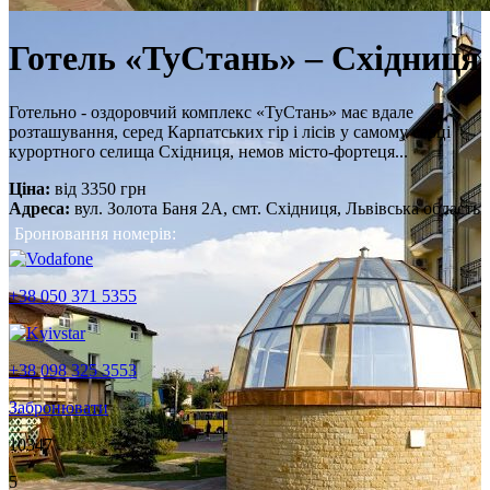
Готель «ТуСтань» – Східниця
Готельно - оздоровчий комплекс «ТуСтань» має вдале
розташування, серед Карпатських гір і лісів у самому серці
курортного селища Східниця, немов місто-фортеця...
Ціна:
від
3350
грн
Адреса:
вул. Золота Баня 2А, смт. Східниця, Львівська область
Бронювання номерів:
+38 050 371 5355
+38 098 325 3553
Забронювати
10347
5