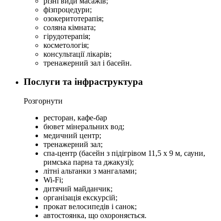
різні види масажів;
фізпроцедури;
озокеритотерапія;
соляна кімната;
гірудотерапія;
косметологія;
консультації лікарів;
тренажерний зал і басейн.
Послуги та інфраструктура
Розгорнути
ресторан, кафе-бар
бювет мінеральних вод;
медичний центр;
тренажерний зал;
спа-центр (басейн з підігрівом 11,5 х 9 м, сауни,
римська парна та джакузі);
літні альтанки з мангалами;
Wi-Fi;
дитячий майданчик;
організація екскурсій;
прокат велосипедів і санок;
автостоянка, що охороняється.