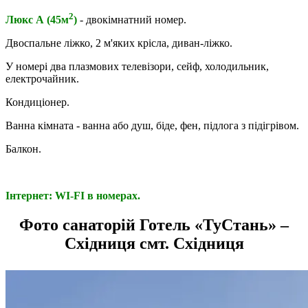
2
Люкс А (45м
)
- двокімнатний номер.
Двоспальне ліжко, 2 м'яких крісла, диван-ліжко.
У номері два плазмових телевізори, сейф, холодильник,
електрочайник.
Кондиціонер.
Ванна кімната - ванна або душ, біде, фен, підлога з підігрівом.
Балкон.
Інтернет: WI-FI в номерах.
Фото санаторій Готель «ТуСтань» –
Східниця смт. Східниця