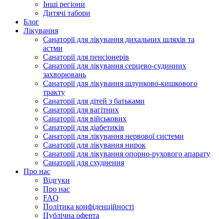
Інші регіони
Дитячі табори
Блог
Лікування
Санаторії для лікування дихальних шляхів та
астми
Санаторії для пенсіонерів
Санаторії для лікування серцево-судинних
захворювань
Санаторії для лікування шлунково-кишкового
тракту
Санаторії для дітей з батьками
Санаторії для вагітних
Санаторії для військових
Санаторії для діабетиків
Санаторії для лікування нервової системи
Санаторії для лікування нирок
Санаторії для лікування опорно-рухового апарату
Санаторії для схуднення
Про нас
Відгуки
Про нас
FAQ
Політика конфіденційності
Публічна оферта