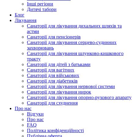
Інші регіони
Дитячі табори
Блог
Лікування
Санаторії для лікування дихальних шляхів та
астми
Санаторії для пенсіонерів
Санаторії для лікування серцево-судинних
захворювань
Санаторії для лікування шлунково-кишкового
тракту
Санаторії для дітей з батьками
Санаторії для вагітних
Санаторії для військових
Санаторії для діабетиків
Санаторії для лікування нервової системи
Санаторії для лікування нирок
Санаторії для лікування опорно-рухового апарату
Санаторії для схуднення
Про нас
Відгуки
Про нас
FAQ
Політика конфіденційності
Публічна оферта