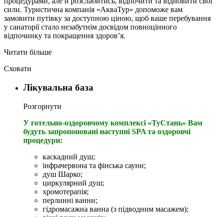
процедурами, але й розслабитись, відпочити та відновити свої
сили. Туристична компанія «АкваТур» допоможе вам
замовити путівку за доступною ціною, щоб ваше перебування
у санаторії стало незабутнім досвідом повноцінного
відпочинку та покращення здоров’я.
Читати більше
Сховати
Лікувальна база
Розгорнути
У готельно-оздоровчому комплексі «ТуСтань» Вам
будуть запропоновані наступні SPA та оздоровчі
процедури:
каскадний душ;
інфрачервона та фінська сауни;
душ Шарко;
циркулярний душ;
хромотерапія;
перлинні ванни;
гідромасажна ванна (з підводним масажем);