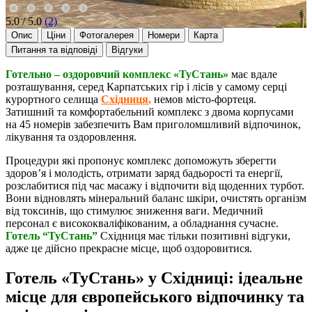
5.0 / 5.0
(2)
Опис
Ціни
Фотогалерея
Номери
Карта
Питання та відповіді
Відгуки
Готельно – оздоровчий комплекс «ТуСтань»
має вдале
розташування, серед Карпатських гір і лісів у самому серці
курортного селища
Східниця
,
немов місто-фортеця.
Затишний та комфортабельний комплекс з двома корпусами
на 45 номерів забезпечить Вам приголомшливий відпочинок,
лікування та оздоровлення.
Процедури які пропонує комплекс допоможуть зберегти
здоров’я і молодість, отримати заряд бадьорості та енергії,
розслабитися під час масажу і відпочити від щоденних турбот.
Вони відновлять мінеральний баланс шкіри, очистять організм
від токсинів, що стимулює зниження ваги. Медичний
персонал є висококваліфікованим, а обладнання сучасне.
Готель “ТуСтань”
Східниця має тільки позитивні відгуки,
адже це дійсно прекрасне місце, щоб оздоровитися.
Готель «ТуСтань» у Східниці: ідеальне
місце для європейського відпочинку та