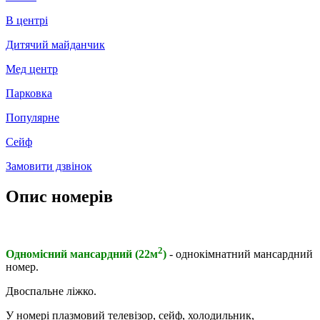
В центрі
Дитячий майданчик
Мед центр
Парковка
Популярне
Сейф
Замовити дзвінок
Опис номерів
2
Одномісний мансардний (22м
)
- однокімнатний мансардний
номер.
Двоспальне ліжко.
У номері плазмовий телевізор, сейф, холодильник,