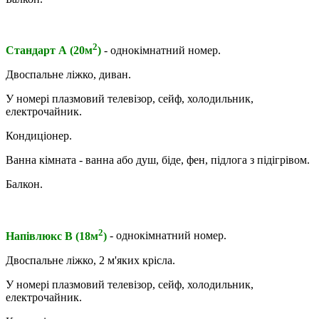
2
Стандарт А (20м
)
- однокімнатний номер.
Двоспальне ліжко, диван.
У номері плазмовий телевізор, сейф, холодильник,
електрочайник.
Кондиціонер.
Ванна кімната - ванна або душ, біде, фен, підлога з підігрівом.
Балкон.
2
Напівлюкс В (18м
)
- однокімнатний номер.
Двоспальне ліжко, 2 м'яких крісла.
У номері плазмовий телевізор, сейф, холодильник,
електрочайник.