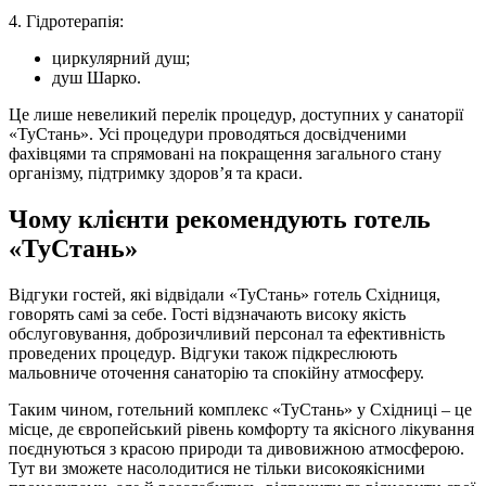
4. Гідротерапія:
циркулярний душ;
душ Шарко.
Це лише невеликий перелік процедур, доступних у санаторії
«ТуСтань». Усі процедури проводяться досвідченими
фахівцями та спрямовані на покращення загального стану
організму, підтримку здоров’я та краси.
Чому клієнти рекомендують готель
«ТуСтань»
Відгуки гостей, які відвідали «ТуСтань» готель Східниця,
говорять самі за себе. Гості відзначають високу якість
обслуговування, доброзичливий персонал та ефективність
проведених процедур. Відгуки також підкреслюють
мальовниче оточення санаторію та спокійну атмосферу.
Таким чином, готельний комплекс «ТуСтань» у Східниці – це
місце, де європейський рівень комфорту та якісного лікування
поєднуються з красою природи та дивовижною атмосферою.
Тут ви зможете насолодитися не тільки високоякісними